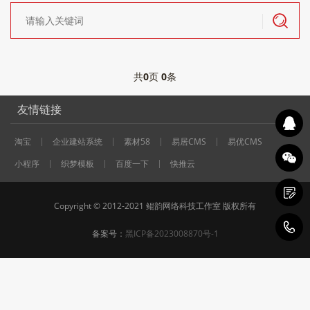
共
0
页
0
条
友情链接
淘宝
企业建站系统
素材58
易居CMS
易优CMS
小程序
织梦模板
百度一下
快推云
Copyright © 2012-2021 鲲韵网络科技工作室 版权所有
1
备案号：
黑ICP备2023008870号-1