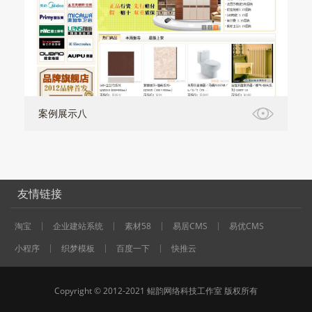
案例展示八
友情链接
淘宝
企业建站系统
素材58
易居CMS
易优CMS
小程序
织梦模板
百度一下
快推云
Copyright © 2012-2021 鲲韵网络科技工作室 版权所有